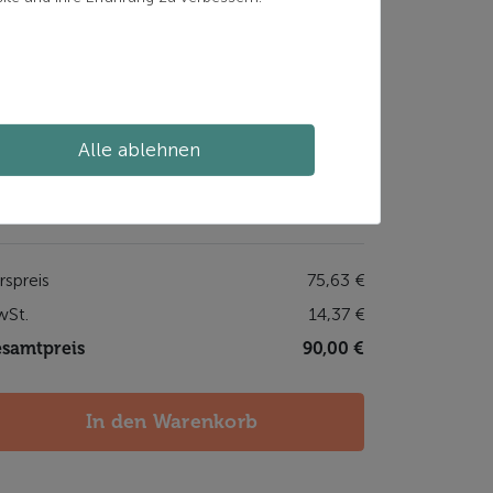
einen Wettkampf ab. Im zweiten Teil geben dir
sere professionellen Skilehrer einen
undlagenkurs in der klassischen
nglauftechnik. Der Biathlonkurs bietet eine
terhaltsame und lohnende Erfahrung für alle
Alle ablehnen
ilnehmer. Wir sind uns sicher, dass du danach
e Leistungen der Spitzensportler im Biathlon
ders bewerten wirst!
rspreis
75,63 €
St.
14,37 €
samtpreis
90,00 €
In den Warenkorb