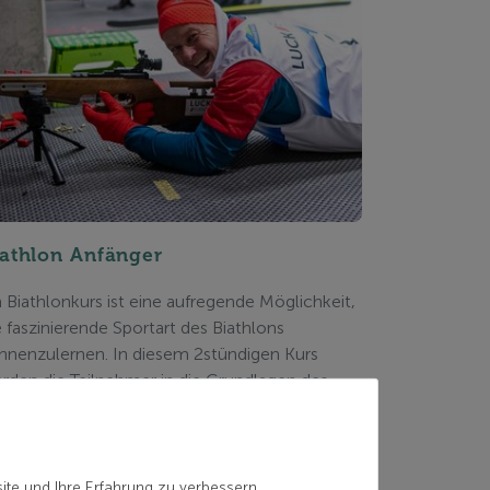
iathlon Anfänger
n Biathlonkurs ist eine aufregende Möglichkeit,
e faszinierende Sportart des Biathlons
nnenzulernen. In diesem 2stündigen Kurs
rden die Teilnehmer in die Grundlagen des
athlons eingeführt, einschließlich des
hießens und des Skilanglaufs. Im ersten Teil
arten wir mit dem Vertraut werden mit dem
wehr und schließen das Schießen mit einem
ite und Ihre Erfahrung zu verbessern.