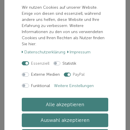
In den Warenkorb
Wir nutzen Cookies auf unserer Website.
Einige von diesen sind essenziell, während
andere uns helfen, diese Website und Ihre
Artikelnummer: event-09-01
Erfahrung zu verbessern. Weitere
Hersteller:
Informationen zu den von uns verwendeten
Cookies und Ihren Rechten als Nutzer finden
Sie hier:
Daten­schutz­erklärung
Impressum
Beschreibung
Essenziell
Statistik
Externe Medien
PayPal
Zusätzliche Informationen
Funktional
Weitere Einstellungen
Du bist ein Biathlonfan, bereits sicher auf den
Langlaufskiern unterwegs und willst die populäre
Alle akzeptieren
Verbindung zum Schießen erleben? Dann bist du und dein
Team bei unserem Biathlon für Fortgeschrittene genau
Auswahl akzeptieren
richtig. Auch hier bekommst du vorab eine fachkundige
Einweisung in das Schießen. Nach den Probeschüssen,