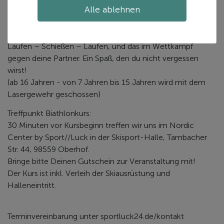
Alle ablehnen
dem Auffrischen der Langlauftechnik und dem
Kennenlernen des Parcours wird es ernst. In deinem
2stündigen Kurs wird’s sportlich: Laufen – Schießen –
Laufen – Schießen – Laufen, und das im Wettkampf
gegen deine Partner. Ein Spaß, den du nicht vergessen
wirst!
(ab 16 Jahren - von 7 Jahren bis 15 Jahren wird mit dem
Lasergewehr geschossen)
Treffpunkt Biathlonkurs:
30 Minuten vor Kursbeginn treffen wir uns im Nordic
Center by Sport//Luck in der Skisport-Halle, Tambacher
Str. 44, 98559 Oberhof.
Bringe bitte Deinen Gutschein zur Veranstaltung mit!
Der Kurs ist inkl. Verleih der Skiausrüstung und
Halleneintritt.
Terminvereinbarung unter sportluck24.de/kontakt