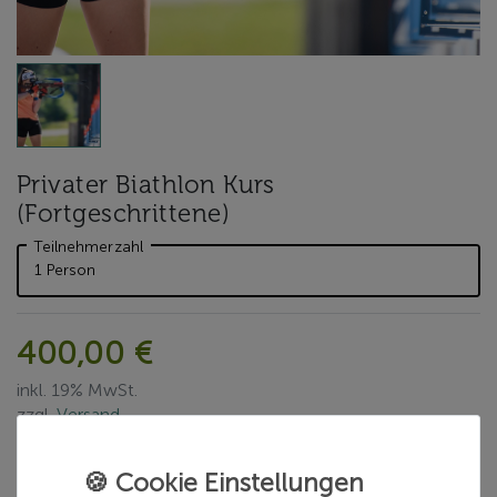
Privater Biathlon Kurs
(Fortgeschrittene)
Teilnehmerzahl
400,00 €
inkl. 19% MwSt.
zzgl.
Versand