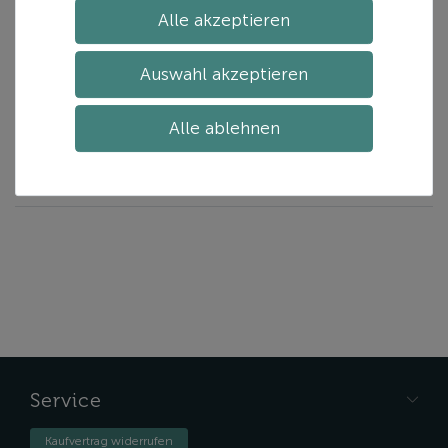
Stocktasche Trainer
Alle akzeptieren
49,99 € *
inkl. ges. MwSt.
Auswahl akzeptieren
zzgl.
Versand
Alle ablehnen
In den Warenkorb
Service
Kaufvertrag widerrufen