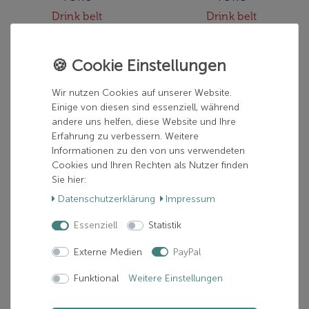
Drink belt
Drink belt
60,00 € *
60,00 € *
inkl. ges. MwSt.
inkl. ges. MwSt.
zzgl.
Versand
zzgl.
Versand
Wir nutzen Cookies auf unserer Website.
Einige von diesen sind essenziell, während
In den Warenkorb
In den Warenkorb
andere uns helfen, diese Website und Ihre
Erfahrung zu verbessern. Weitere
Informationen zu den von uns verwendeten
Cookies und Ihren Rechten als Nutzer finden
Sie hier:
Daten­schutz­erklärung
Impressum
Essenziell
Statistik
Externe Medien
PayPal
Funktional
Weitere Einstellungen
LEKI