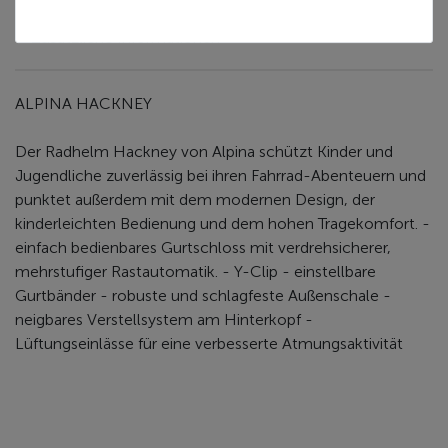
Zusätzliche Informationen
ALPINA HACKNEY
Der Radhelm Hackney von Alpina schützt Kinder und
Jugendliche zuverlässig bei ihren Fahrrad-Abenteuern und
punktet außerdem mit dem modernen Design, der
kinderleichten Bedienung und dem hohen Tragekomfort. -
einfach bedienbares Gurtschloss mit verdrehsicherer,
mehrstufiger Rastautomatik. - Y-Clip - einstellbare
Gurtbänder - robuste und schlagfeste Außenschale -
neigbares Verstellsystem am Hinterkopf -
Lüftungseinlässe für eine verbesserte Atmungsaktivität