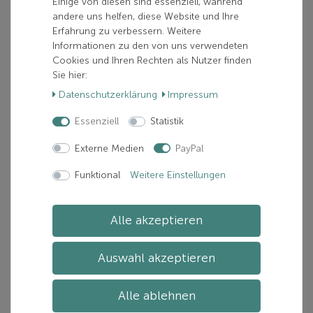
Einige von diesen sind essenziell, während
andere uns helfen, diese Website und Ihre
55,00 €
Erfahrung zu verbessern. Weitere
Informationen zu den von uns verwendeten
inkl. 19% MwSt.
Cookies und Ihren Rechten als Nutzer finden
zzgl.
Versand
Sie hier:
Daten­schutz­erklärung
Impressum
Verfügbarkeit:
Nur noch 1 verfügbar
Lieferzeit:
Zwischen 1-5 Tage(n)
Essenziell
Statistik
Externe Medien
PayPal
In den Warenkorb
Funktional
Weitere Einstellungen
Artikelnummer: A9743-4003692295613
Alle akzeptieren
Hersteller:
ALPINA
Auswahl akzeptieren
Alle ablehnen
Beschreibung