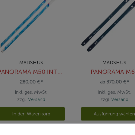
MADSHUS
MADSHUS
PANORAMA M50 INTELLIGRIP TRANSITION
PANORAMA M6
280,00 € *
ab 370,00 € *
inkl. ges. MwSt.
inkl. ges. MwSt.
zzgl.
Versand
zzgl.
Versand
In den Warenkorb
Ausführung wähle