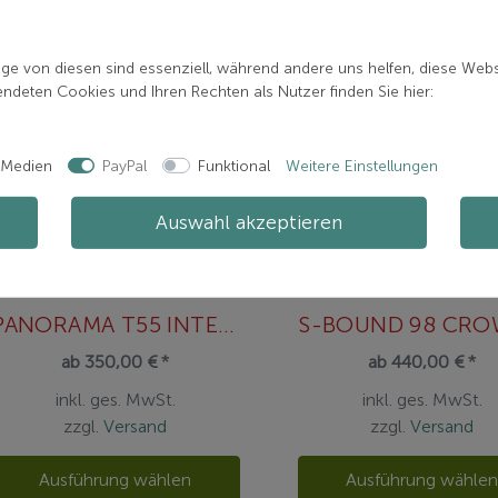
ige von diesen sind essenziell, während andere uns helfen, diese Webs
deten Cookies und Ihren Rechten als Nutzer finden Sie hier:
 Medien
PayPal
Funktional
Weitere Einstellungen
Auswahl akzeptieren
MADSHUS
FISCHER
PANORAMA T55 INTELLIGRIP TRANSITION
ab 350,00 € *
ab 440,00 € *
inkl. ges. MwSt.
inkl. ges. MwSt.
zzgl.
Versand
zzgl.
Versand
Ausführung wählen
Ausführung wähle