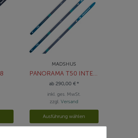
MADSHUS
8
PANORAMA T50 INTELLIGRIP TRANSITION
ab 290,00 € *
inkl. ges. MwSt.
zzgl.
Versand
n
Ausführung wählen