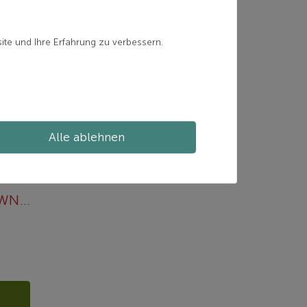
ite und Ihre Erfahrung zu verbessern.
Alle ablehnen
S-BOUND 98 CROWN/DUAL-SKIN XTRALITE
n