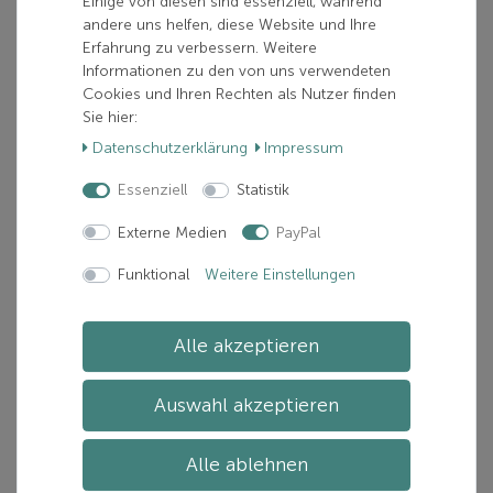
Einige von diesen sind essenziell, während
Verfügbarkeit:
Mehr als 10 verfügbar
andere uns helfen, diese Website und Ihre
Erfahrung zu verbessern. Weitere
Lieferzeit:
Zwischen 1-5 Tage(n)
Informationen zu den von uns verwendeten
Cookies und Ihren Rechten als Nutzer finden
In den Warenkorb
Sie hier:
Daten­schutz­erklärung
Impressum
Essenziell
Statistik
Artikelnummer: AH5007100-0887445187134
Externe Medien
PayPal
Hersteller:
ATOMIC
Funktional
Weitere Einstellungen
Beschreibung
Alle akzeptieren
Zusätzliche Informationen
Auswahl akzeptieren
Alle ablehnen
ATOMIC PROLINK SHIFT PRO CL