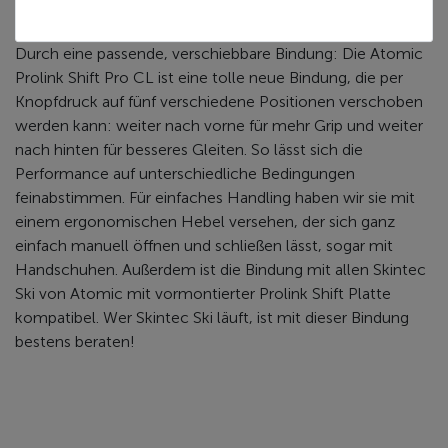
Wodurch werden unsere Pro Skintec Ski noch besser?
Durch eine passende, verschiebbare Bindung: Die Atomic
Prolink Shift Pro CL ist eine tolle neue Bindung, die per
Knopfdruck auf fünf verschiedene Positionen verschoben
werden kann: weiter nach vorne für mehr Grip und weiter
nach hinten für besseres Gleiten. So lässt sich die
Performance auf unterschiedliche Bedingungen
feinabstimmen. Für einfaches Handling haben wir sie mit
einem ergonomischen Hebel versehen, der sich ganz
einfach manuell öffnen und schließen lässt, sogar mit
Handschuhen. Außerdem ist die Bindung mit allen Skintec
Ski von Atomic mit vormontierter Prolink Shift Platte
kompatibel. Wer Skintec Ski läuft, ist mit dieser Bindung
bestens beraten!