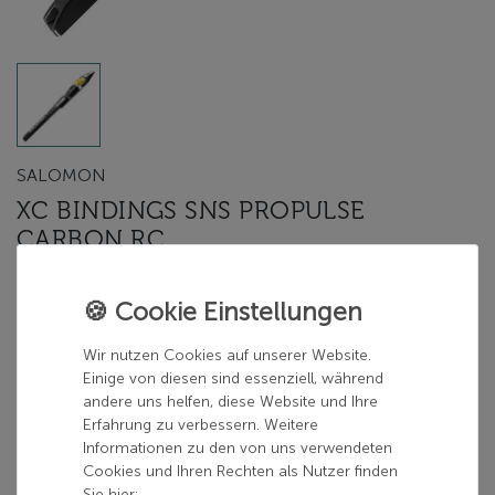
SALOMON
XC BINDINGS SNS PROPULSE
CARBON RC
Herstellerfarbe:
No specific color
No specific color
Wir nutzen Cookies auf unserer Website.
Einige von diesen sind essenziell, während
andere uns helfen, diese Website und Ihre
Erfahrung zu verbessern. Weitere
69,98 €
Informationen zu den von uns verwendeten
Cookies und Ihren Rechten als Nutzer finden
inkl. 19% MwSt.
Sie hier: