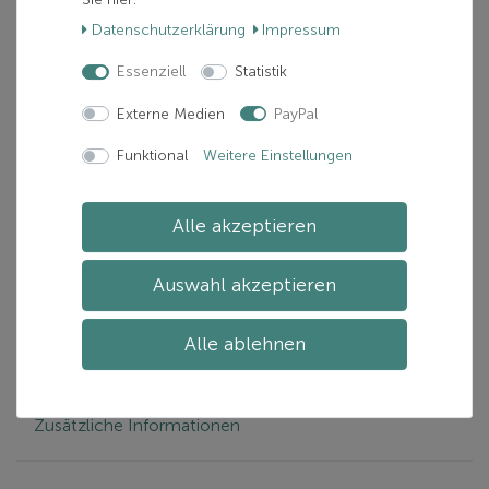
zzgl.
Versand
Daten­schutz­erklärung
Impressum
Verfügbarkeit:
Nur noch 3 verfügbar
Essenziell
Statistik
Lieferzeit:
Zwischen 1-5 Tage(n)
Externe Medien
PayPal
In den Warenkorb
Funktional
Weitere Einstellungen
Alle akzeptieren
Artikelnummer: L39104600-0887850960186
Hersteller:
SALOMON
Auswahl akzeptieren
Alle ablehnen
Beschreibung
Zusätzliche Informationen