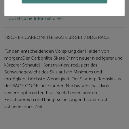
Beschreibung
Zusätzliche Informationen
FISCHER CARBONLITE SKATE JR SET / BDG RACE
Für den entscheidenden Vorsprung der Helden von
morgen:Der Carbonlite Skate Jr mit neuer niedrigerer und
kürzerer Schaufel-Konstruktion, reduziert das
Schwunggewicht des Skis auf ein Minimum und
ermöglicht höchste Wendigkeit. Der Skating-Rennski aus
der RACE CODE Linie für den Nachwuchs hat dank
seinem optimierten Plus-Schliff einen breiten
Einsatzbereich und bringt seine jungen Läufer noch
schneller zum Ziel.