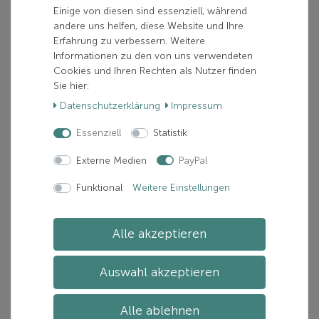
Einige von diesen sind essenziell, während
andere uns helfen, diese Website und Ihre
Erfahrung zu verbessern. Weitere
300,00 €
Informationen zu den von uns verwendeten
Cookies und Ihren Rechten als Nutzer finden
inkl. 19% MwSt.
Sie hier:
zzgl.
Versand
Daten­schutz­erklärung
Impressum
Verfügbarkeit:
Nur noch 1 verfügbar
Essenziell
Statistik
Lieferzeit:
Zwischen 1-5 Tage(n)
Externe Medien
PayPal
In den Warenkorb
Funktional
Weitere Einstellungen
Alle akzeptieren
Artikelnummer: NP58522-9002972793493
Hersteller:
FISCHER
Auswahl akzeptieren
Alle ablehnen