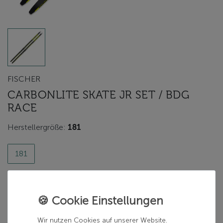
FISCHER
CARBONLITE SKATE JR SET / BDG
RACE
Herstellergröße:
181
181
Herstellerfarbe:
0 BLACK
0 BLACK
Wir nutzen Cookies auf unserer Website.