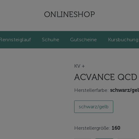
ONLINESHOP
Rennsteiglauf
Schuhe
Gutscheine
Kursbuchung
KV +
ACVANCE QCD R
Herstellerfarbe:
schwarz/ge
schwarz/gelb
Herstellergröße:
160