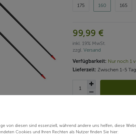
175
160
165
99,99 €
inkl. 19% MwSt.
zzgl.
Versand
Verfügbarkeit:
Nur noch 1 v
Lieferzeit:
Zwischen 1-5 Tag
Artikelnummer: 20P017QR
Hersteller:
KV +
ige von diesen sind essenziell, während andere uns helfen, diese Webs
deten Cookies und Ihren Rechten als Nutzer finden Sie hier: