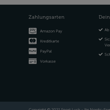
Zahlungsarten
Dein
Ab
Amazon Pay
Si
Kreditkarte
Ve
PayPal
Sch
Vorkasse
Copyright © 2021 Sport Luck - Ihr Nordic-Spez