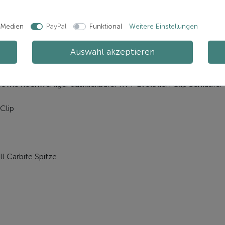
 Medien
PayPal
Funktional
Weitere Einstellungen
n
Auswahl akzeptieren
f sowie hochwertiger ausklickbarer KV+ Evolution Clip Schlaufe.
Clip
l Carbite Spitze