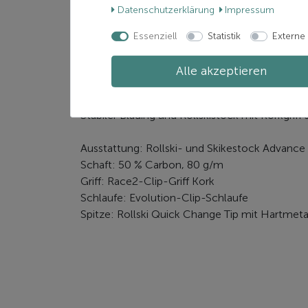
Daten­schutz­erklärung
Impressum
Essenziell
Statistik
Externe
Zusätzliche Informatione
Beschreibung
Alle akzeptieren
KV + ACVANCE QCD Rollski
Stabiler Blading und Rollskistock mit Korkgrif
Ausstattung: Rollski- und Skikestock Advance 
Schaft: 50 % Carbon, 80 g/m
Griff: Race2-Clip-Griff Kork
Schlaufe: Evolution-Clip-Schlaufe
Spitze: Rollski Quick Change Tip mit Hartmetal