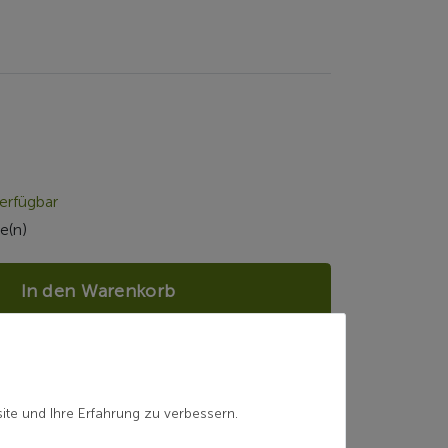
erfügbar
e(n)
In den Warenkorb
H-2100000032969
ite und Ihre Erfahrung zu verbessern.