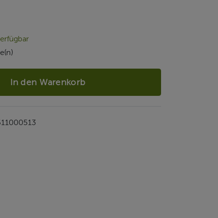
erfügbar
e(n)
In den Warenkorb
511000513