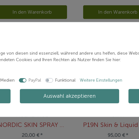
In den Warenkorb
In den Warenkorb
ige von diesen sind essenziell, während andere uns helfen, diese Webs
deten Cookies und Ihren Rechten als Nutzer finden Sie hier:
 Medien
PayPal
Funktional
Weitere Einstellungen
Auswahl akzeptieren
HOLMENKOL
SWIX
NORDIC SKIN SPRAY 60ML
20,00 € *
95,00 € *