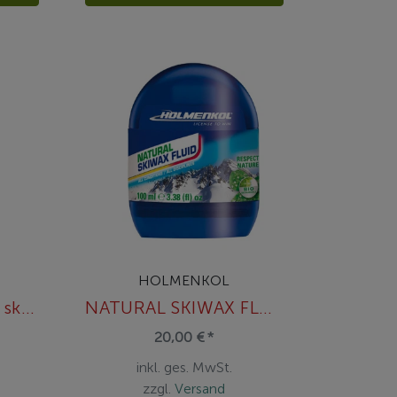
HOLMENKOL
N6C spray for Zero ski, 70ml
NATURAL SKIWAX FLUID 100 ML
20,00 € *
inkl. ges. MwSt.
zzgl.
Versand