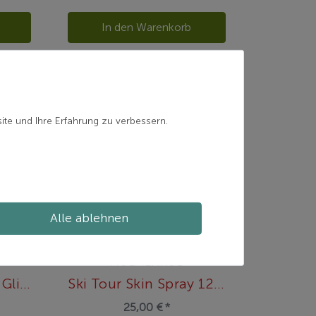
In den Warenkorb
ite und Ihre Erfahrung zu verbessern.
Alle ablehnen
HOLMENKOL
P19N Skin & Liquid Glide Kit
Ski Tour Skin Spray 125 ml
25,00 € *