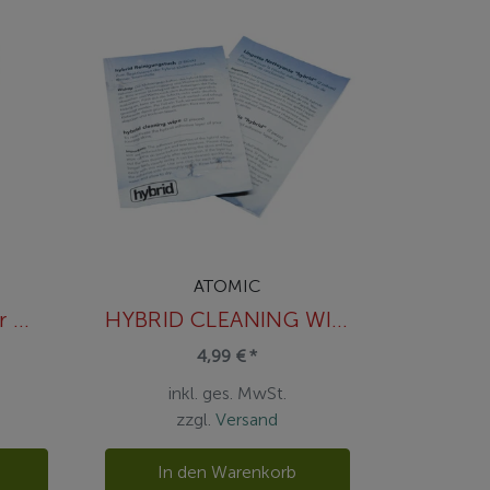
ATOMIC
Holmenkol Ski Tour Wax Stick 50g
HYBRID CLEANING WIPE Blue
4,99 € *
inkl. ges. MwSt.
zzgl.
Versand
In den Warenkorb