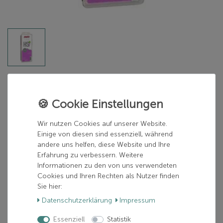
SWIX
HS7 Violet, -2°C/-8°C, 180g
Herstellerfarbe:
violett
Wir nutzen Cookies auf unserer Website.
Einige von diesen sind essenziell, während
violett
andere uns helfen, diese Website und Ihre
Erfahrung zu verbessern. Weitere
Informationen zu den von uns verwendeten
Cookies und Ihren Rechten als Nutzer finden
45,00 €
Sie hier:
Daten­schutz­erklärung
Impressum
inkl. 19% MwSt.
zzgl.
Versand
Essenziell
Statistik