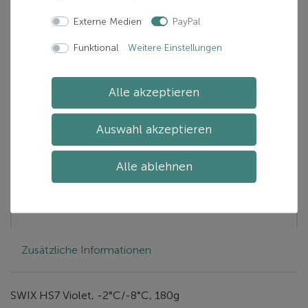
Verfügbarkeit:
Mehr als 10 verfügbar
Externe Medien
PayPal
Lieferzeit:
Zwischen 1-5 Tage(n)
Funktional
Weitere Einstellungen
In den Warenkorb
Alle akzeptieren
Auswahl akzeptieren
Artikelnummer: HS0718-7045952543208
Hersteller:
SWIX
Alle ablehnen
Beschreibung
Zusätzliche Informationen
SWIX HS7 Violet, -2°C/-8°C, 180g