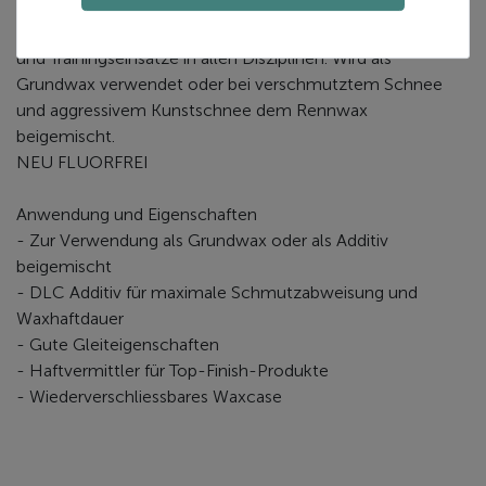
Performance Heisswax mit DLC Additiv Zusatz für Renn-
und Trainingseinsätze in allen Disziplinen. Wird als
Grundwax verwendet oder bei verschmutztem Schnee
und aggressivem Kunstschnee dem Rennwax
beigemischt.
NEU FLUORFREI
Anwendung und Eigenschaften
- Zur Verwendung als Grundwax oder als Additiv
beigemischt
- DLC Additiv für maximale Schmutzabweisung und
Waxhaftdauer
- Gute Gleiteigenschaften
- Haftvermittler für Top-Finish-Produkte
- Wiederverschliessbares Waxcase