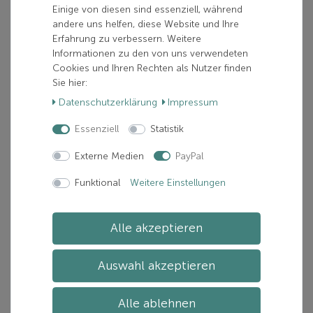
Einige von diesen sind essenziell, während
Verfügbarkeit:
Nur noch 6 verfügbar
andere uns helfen, diese Website und Ihre
Lieferzeit:
Zwischen 1-5 Tage(n)
Erfahrung zu verbessern. Weitere
Informationen zu den von uns verwendeten
Cookies und Ihren Rechten als Nutzer finden
In den Warenkorb
Sie hier:
Daten­schutz­erklärung
Impressum
Essenziell
Statistik
Artikelnummer: 5501031-4250423604958
Hersteller:
TOKO
Externe Medien
PayPal
Funktional
Weitere Einstellungen
Beschreibung
Alle akzeptieren
Zusätzliche Informationen
Auswahl akzeptieren
TOKO Performance black 40g
Alle ablehnen