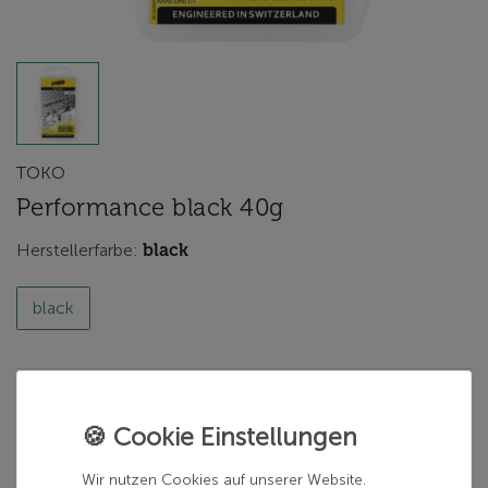
TOKO
Performance black 40g
Herstellerfarbe:
black
black
13,00 €
inkl. 19% MwSt.
zzgl.
Versand
Wir nutzen Cookies auf unserer Website.