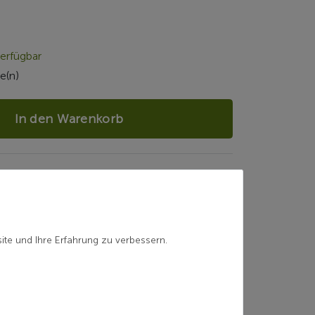
erfügbar
e(n)
In den Warenkorb
100000107964
ite und Ihre Erfahrung zu verbessern.