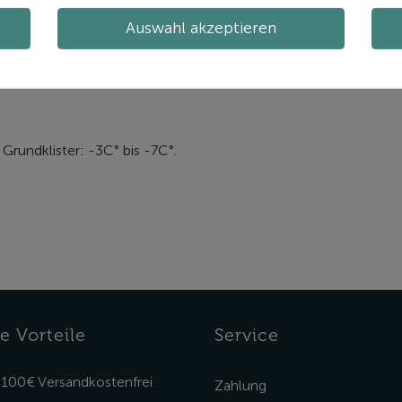
Auswahl akzeptieren
n
 Grundklister: -3C° bis -7C°.
e Vorteile
Service
 100€ Versandkostenfrei
Zahlung