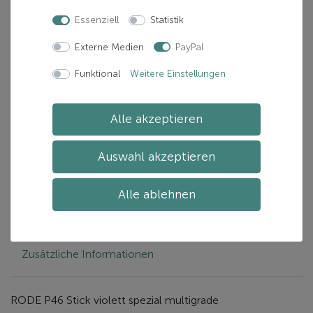
Verfügbarkeit:
Mehr als 10 verfügbar
Essenziell
Statistik
Lieferzeit:
Zwischen 1-5 Tage(n)
Externe Medien
PayPal
In den Warenkorb
Funktional
Weitere Einstellungen
Alle akzeptieren
Artikelnummer: 40P46H-2100000108169
Hersteller:
RODE
Auswahl akzeptieren
Alle ablehnen
Beschreibung
Zusätzliche Informationen
RODE P46 Stick violett spezial multigrade