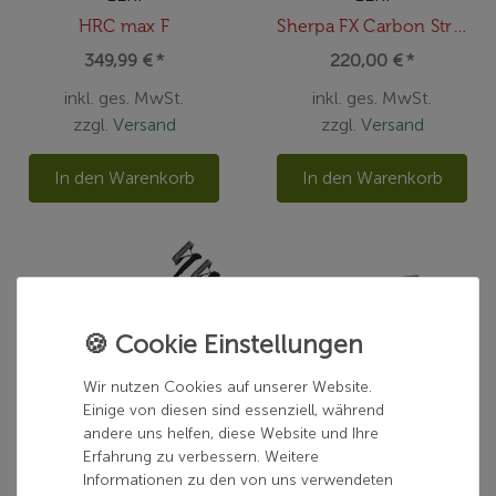
HRC max F
Sherpa FX Carbon Strong
349,99 € *
220,00 € *
inkl. ges. MwSt.
inkl. ges. MwSt.
zzgl.
Versand
zzgl.
Versand
In den Warenkorb
In den Warenkorb
Wir nutzen Cookies auf unserer Website.
Einige von diesen sind essenziell, während
andere uns helfen, diese Website und Ihre
Erfahrung zu verbessern. Weitere
LEKI
LEKI
Informationen zu den von uns verwendeten