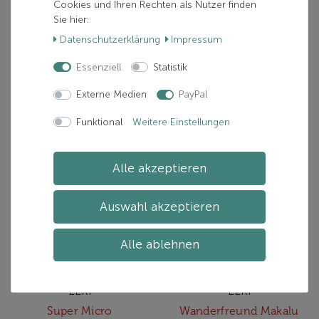
Skytera FX Carbon SL 110-130cm
Skytera FX Carbon SL Compact
Cookies und Ihren Rechten als Nutzer finden
Sie hier:
185,00 € *
185,00 € *
Daten­schutz­erklärung
Impressum
inkl. ges. MwSt.
inkl. ges. MwSt.
zzgl.
Versand
zzgl.
Versand
Essenziell
Statistik
Externe Medien
PayPal
In den Warenkorb
In den Warenkorb
Funktional
Weitere Einstellungen
Alle akzeptieren
Auswahl akzeptieren
Alle ablehnen
LEKI
LEKI
Super Micro
Wanderfreund Makalu