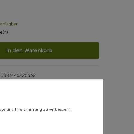
erfügbar
e(n)
In den Warenkorb
-0887445226338
ite und Ihre Erfahrung zu verbessern.