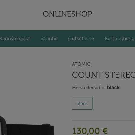
ONLINESHOP
Rennsteiglauf
Schuhe
Gutscheine
Kursbuchung
ATOMIC
COUNT STEREO
Herstellerfarbe:
black
black
130,00 €