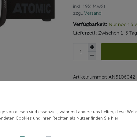
inkl. 19% MwSt.
zzgl.
Versand
Verfügbarkeit:
Nur noch 5 v
Lieferzeit:
Zwischen 1-5 Tag
Artikelnummer: AN5106042
Hersteller:
ATOMIC
ige von diesen sind essenziell, während andere uns helfen, diese Webs
deten Cookies und Ihren Rechten als Nutzer finden Sie hier: