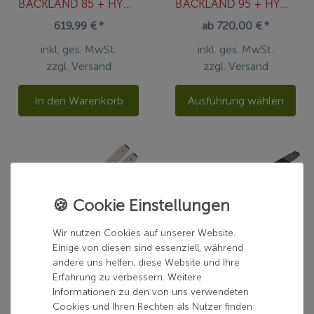
BACKLAND 85 + HYB SKIN 85/86 B
BACKLAND 95 + HYB SKIN 95 Black/Green
619,99 € *
ab 720,00 € *
inkl. ges. MwSt.
inkl. ges. MwSt.
zzgl.
Versand
zzgl.
Versand
In den Warenkorb
Ausführung wählen
Wir nutzen Cookies auf unserer Website.
Einige von diesen sind essenziell, während
andere uns helfen, diese Website und Ihre
Erfahrung zu verbessern. Weitere
ATOMIC
ATOMIC
Informationen zu den von uns verwendeten
BACKLAND WMN 85 + HYB SKIN 85 Dark Blue
N BACKLAND 107 BLACK/Metalic B
Cookies und Ihren Rechten als Nutzer finden