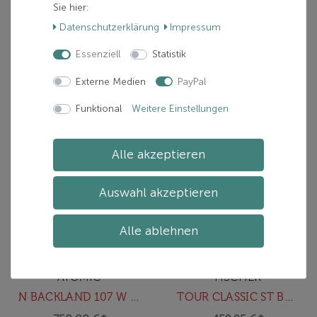
Sie hier:
619,99 € *
750,00 € *
Daten­schutz­erklärung
Impressum
inkl. ges. MwSt.
inkl. ges. MwSt.
zzgl.
Versand
zzgl.
Versand
Essenziell
Statistik
Externe Medien
PayPal
In den Warenkorb
In den Warenkorb
Funktional
Weitere Einstellungen
Alle akzeptieren
Auswahl akzeptieren
Alle ablehnen
ATOMIC
FISCHER
N BACKLAND 107 W Berry
TOUR CLASSIC ST BRAKE 92