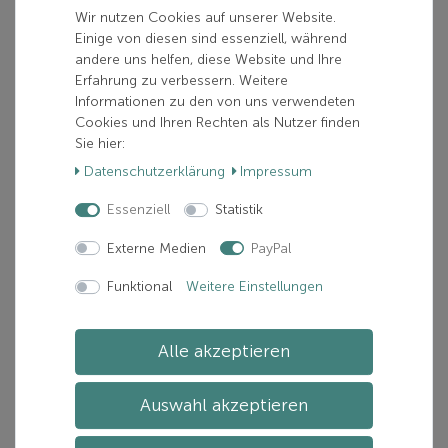
Wir nutzen Cookies auf unserer Website.
Einige von diesen sind essenziell, während
35,00 €
andere uns helfen, diese Website und Ihre
Erfahrung zu verbessern. Weitere
inkl. 19% MwSt.
Informationen zu den von uns verwendeten
zzgl.
Versand
Cookies und Ihren Rechten als Nutzer finden
Verfügbarkeit:
Nur noch 8 verfügbar
Sie hier:
Lieferzeit:
Zwischen 1-5 Tage(n)
Daten­schutz­erklärung
Impressum
Essenziell
Statistik
In den Warenkorb
Externe Medien
PayPal
Funktional
Weitere Einstellungen
Artikelnummer: 21115-0054047415778
Hersteller:
EIN SCHÖNER FLECK ERDE
Alle akzeptieren
Auswahl akzeptieren
Beschreibung