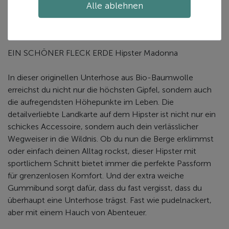
Alle ablehnen
Zusätzliche Informationen
EIN SCHÖNER FLECK ERDE Hipster Madonna
In dieser originellen Unterhose aus Bio-Baumwolle
erreichst du nicht nur die höchsten Gipfel, sondern auch
die aufregendsten Höhepunkte im Leben. Die
detailverliebte Landkarte auf dem Hipster ist nicht nur ein
schickes Accessoire, sondern auch dein verlässlicher
Wegweiser in die Wildnis. Ob du nun die Berge erklimmst
oder einfach deinen Alltag rockst, dieser Hipster mit
sportlichem Schnitt bietet immer die perfekte Passform
für grenzenlosen Komfort. Und der extra weiche
Gummibund sorgt dafür, dass du fast vergisst, dass du
überhaupt eine Unterhose trägst. Fast wie pudelnackert,
aber mit einem Hauch von Abenteuer.