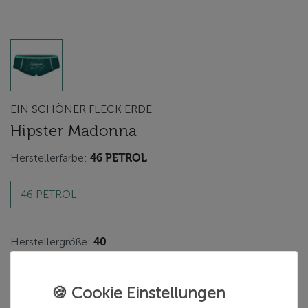
EIN SCHÖNER FLECK ERDE
Hipster Madonna
Herstellerfarbe:
46 PETROL
46 PETROL
Herstellergröße:
40
40
38
36
42