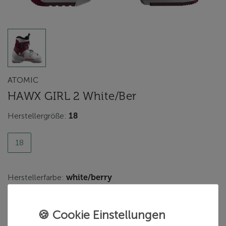
ATOMIC
HAWX GIRL 2 White/Ber
Herstellergröße:
18
18
Herstellerfarbe:
white/berry
white/berry