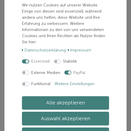
Wir nutzen Cookies auf unserer Website.
Einige von diesen sind essenziell, während
100,00 €
andere uns helfen, diese Website und Ihre
Erfahrung zu verbessern. Weitere
inkl. 19% MwSt.
Informationen zu den von uns verwendeten
zzgl.
Versand
Cookies und Ihren Rechten als Nutzer finden
Verfügbarkeit:
Nur noch 1 verfügbar
Sie hier:
Lieferzeit:
Zwischen 1-5 Tage(n)
Daten­schutz­erklärung
Impressum
Essenziell
Statistik
In den Warenkorb
Externe Medien
PayPal
Funktional
Weitere Einstellungen
Artikelnummer: AE5025660-0887445272199
Hersteller:
ATOMIC
Alle akzeptieren
Auswahl akzeptieren
Beschreibung