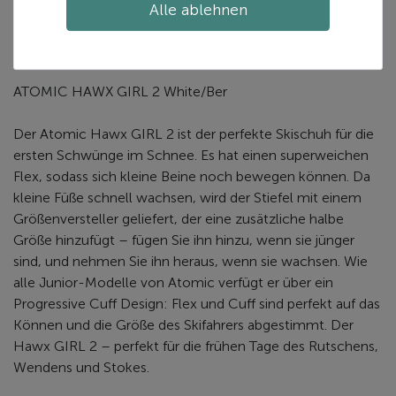
Alle ablehnen
Zusätzliche Informationen
ATOMIC HAWX GIRL 2 White/Ber
Der Atomic Hawx GIRL 2 ist der perfekte Skischuh für die
ersten Schwünge im Schnee. Es hat einen superweichen
Flex, sodass sich kleine Beine noch bewegen können. Da
kleine Füße schnell wachsen, wird der Stiefel mit einem
Größenversteller geliefert, der eine zusätzliche halbe
Größe hinzufügt – fügen Sie ihn hinzu, wenn sie jünger
sind, und nehmen Sie ihn heraus, wenn sie wachsen. Wie
alle Junior-Modelle von Atomic verfügt er über ein
Progressive Cuff Design: Flex und Cuff sind perfekt auf das
Können und die Größe des Skifahrers abgestimmt. Der
Hawx GIRL 2 – perfekt für die frühen Tage des Rutschens,
Wendens und Stokes.