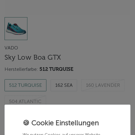
VADO
Sky Low Boa GTX
Herstellerfarbe:
512 TURQUISE
512 TURQUISE
162 SEA
160 LAVENDER
504 ATLANTIC
Herstellergröße:
28
Wir nutzen Cookies auf unserer Website.