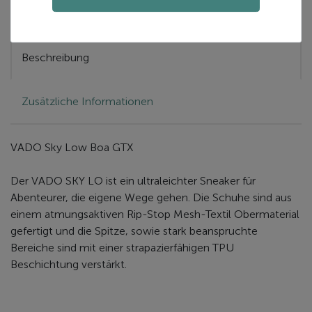
Beschreibung
Zusätzliche Informationen
VADO Sky Low Boa GTX
Der VADO SKY LO ist ein ultraleichter Sneaker für
Abenteurer, die eigene Wege gehen. Die Schuhe sind aus
einem atmungsaktiven Rip-Stop Mesh-Textil Obermaterial
gefertigt und die Spitze, sowie stark beanspruchte
Bereiche sind mit einer strapazierfähigen TPU
Beschichtung verstärkt.