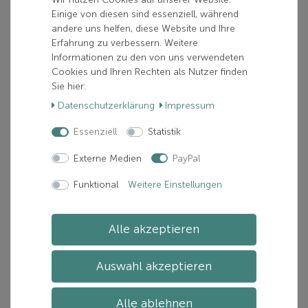
37
38
40
35
29
28
Einige von diesen sind essenziell, während
andere uns helfen, diese Website und Ihre
Erfahrung zu verbessern. Weitere
39
30
41
Informationen zu den von uns verwendeten
Cookies und Ihren Rechten als Nutzer finden
Sie hier:
100,00 €
Daten­schutz­erklärung
Impressum
inkl. 19% MwSt.
Essenziell
Statistik
zzgl.
Versand
Externe Medien
PayPal
Verfügbarkeit:
Nur noch 1 verfügbar
Funktional
Weitere Einstellungen
Lieferzeit:
Zwischen 1-5 Tage(n)
Alle akzeptieren
In den Warenkorb
Auswahl akzeptieren
Artikelnummer: 73303-4049883405102
Alle ablehnen
Hersteller:
VADO