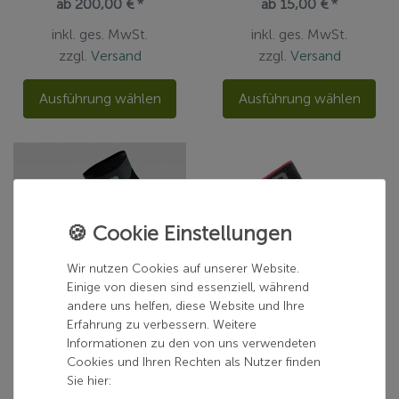
ab 200,00 € *
ab 15,00 € *
inkl. ges. MwSt.
inkl. ges. MwSt.
zzgl.
Versand
zzgl.
Versand
Ausführung wählen
Ausführung wählen
Wir nutzen Cookies auf unserer Website.
Einige von diesen sind essenziell, während
andere uns helfen, diese Website und Ihre
Erfahrung zu verbessern. Weitere
UYN
UYN
Informationen zu den von uns verwendeten
UYN MAN RUNNER'S ONE SOCKS
UYN WOMAN TREKKING ONE MERINO SOCKS
Cookies und Ihren Rechten als Nutzer finden
Sie hier:
ab 18,00 € *
ab 30,00 € *