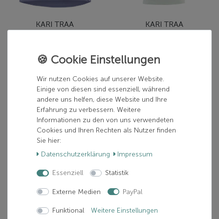
KARI TRAA
KARI TRAA
Ruth Skirt
Vicky Tee
ab 70,00 € *
39,00 € *
inkl. ges. MwSt.
inkl. ges. MwSt.
Wir nutzen Cookies auf unserer Website.
zzgl.
Versand
zzgl.
Versand
Einige von diesen sind essenziell, während
andere uns helfen, diese Website und Ihre
Ausführung wählen
In den Warenkorb
Erfahrung zu verbessern. Weitere
Informationen zu den von uns verwendeten
Cookies und Ihren Rechten als Nutzer finden
Sie hier:
Daten­schutz­erklärung
Impressum
Essenziell
Statistik
Externe Medien
PayPal
Funktional
Weitere Einstellungen