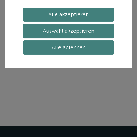
KARI TRAA
Alle akzeptieren
Vilde Shorts
49,00 € *
Auswahl akzeptieren
inkl. ges. MwSt.
zzgl.
Versand
Alle ablehnen
In den Warenkorb