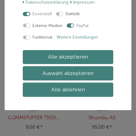
Daten­schutz­erklärung
Impressum
inkl. ges. MwSt.
inkl. ges. MwSt.
zzgl.
Versand
zzgl.
Versand
Essenziell
Statistik
Externe Medien
PayPal
In den Warenkorb
Ausführung wählen
Funktional
Weitere Einstellungen
Alle akzeptieren
Auswahl akzeptieren
Alle ablehnen
LEKI
LEKI
GUMMIPUFFER TREKKING
Khumbu AS
9,00 € *
95,00 € *