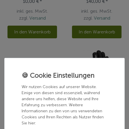
10,00 € *
140,00 € *
inkl. ges. MwSt.
inkl. ges. MwSt.
zzgl.
Versand
zzgl.
Versand
In den Warenkorb
In den Warenkorb
Wir nutzen Cookies auf unserer Website.
Einige von diesen sind essenziell, während
andere uns helfen, diese Website und Ihre
Erfahrung zu verbessern. Weitere
LEKI
LEKI
Informationen zu den von uns verwendeten
Trigger 1 V2 Schlaufe
CC Thermo Shark
Cookies und Ihren Rechten als Nutzer finden
Sie hier:
25,00 € *
ab 70,00 € *