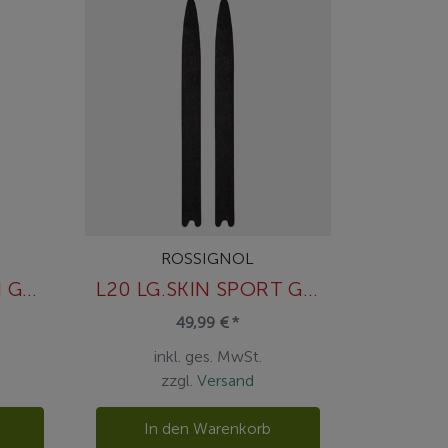
ROSSIGNOL
L20 SHORT R-SKIN GRIP (35x370)
L20 LG.SKIN SPORT GRIP(35x409)
49,99 € *
inkl. ges. MwSt.
zzgl.
Versand
In den Warenkorb