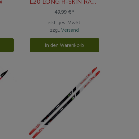
W
L20 LONG R-SKIN RACE PREMIUM
49,99 € *
inkl. ges. MwSt.
zzgl.
Versand
n
In den Warenkorb