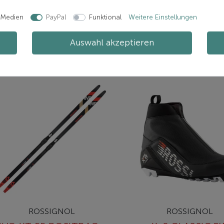
inkl. ges. MwSt.
inkl. ges. MwSt.
 Medien
PayPal
Funktional
Weitere Einstellungen
zzgl.
Versand
zzgl.
Versand
Auswahl akzeptieren
Ausführung wählen
In den Warenkorb
ROSSIGNOL
ROSSIGNOL