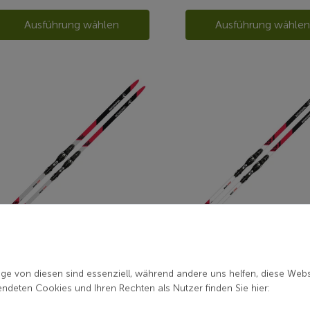
Ausführung wählen
Ausführung wähle
ROSSIGNOL
ROSSIGNOL
ige von diesen sind essenziell, während andere uns helfen, diese Webs
DELTA COMP SKT/RACE SKATE
deten Cookies und Ihren Rechten als Nutzer finden Sie hier:
ab 365,00 € *
320,00 € *